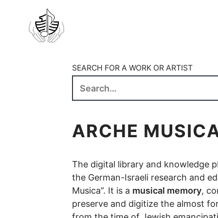
SEARCH FOR A WORK OR ARTIST
ARCHE MUSIC
The digital library and knowledge pl
the German-Israeli research and ed
Musica”. It is a
musical memory
, co
preserve and digitize the almost f
from the time of Jewish emancipati