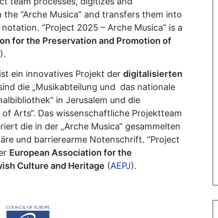
ect team processes, digitizes and
in the “Arche Musica” and transfers them into
 notation. “Project 2025 – Arche Musica” is a
on for the Preservation and Promotion of
).
st ein innovatives Projekt der
digitalisierten
 sind die „Musikabteilung und das nationale
albibliothek“ in Jerusalem und die
 of Arts“. Das wissenschaftliche Projektteam
iteriert die in der „Arche Musica“ gesammelten
läre und barrierearme Notenschrift. “Project
der
European Association for the
ish Culture and Heritage
(
AEPJ
).