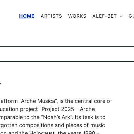
HOME
ARTISTS
WORKS
ALEF-BET
G
A
atform “Arche Musica”, is the central core of
ucation project “Project 2025 – Arche
mparable to the “Noah’s Ark”. Its task is to
orgotten compositions and pieces of music
on and the Holocaust, the years 1890 –