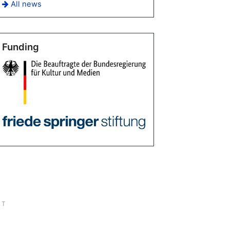
All news
Funding
CT